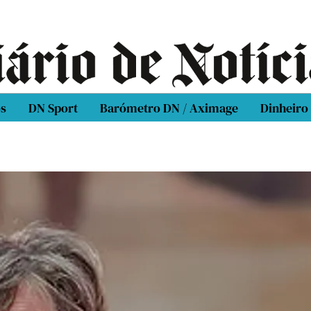
os
DN Sport
Barómetro DN / Aximage
Dinheiro