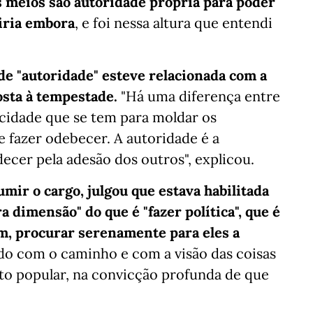
s meios são autoridade própria para poder
viria embora
, e foi nessa altura que entendi
de "autoridade" esteve relacionada com a
osta à tempestade.
"Há uma diferença entre
acidade que se tem para moldar os
 fazer odebecer. A autoridade é a
ecer pela adesão dos outros", explicou.
mir o cargo, julgou que estava habilitada
 dimensão" do que é "fazer política", que é
em, procurar serenamente para eles a
rdo com o caminho e com a visão das coisas
oto popular, na convicção profunda de que