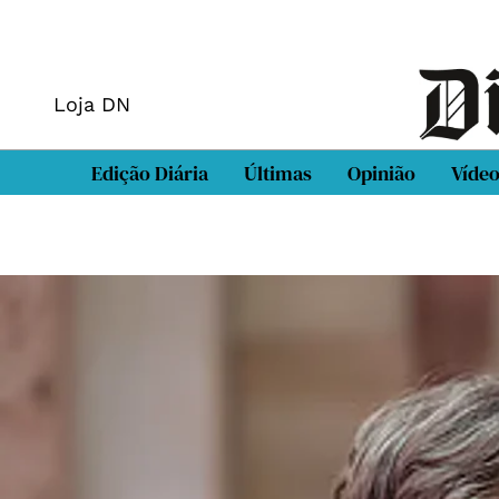
Loja DN
Edição Diária
Últimas
Opinião
Víde