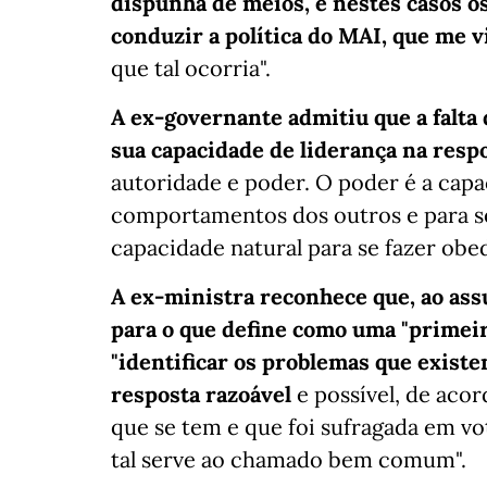
dispunha de meios, e nestes casos o
conduzir a política do MAI, que me 
que tal ocorria".
A ex-governante admitiu que a falta 
sua capacidade de liderança na resp
autoridade e poder. O poder é a cap
comportamentos dos outros e para se
capacidade natural para se fazer obed
A ex-ministra reconhece que, ao assu
para o que define como uma "primeira
"identificar os problemas que exist
resposta razoável
e possível, de aco
que se tem e que foi sufragada em v
tal serve ao chamado bem comum".