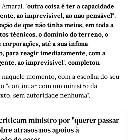
a Amaral,
"outra coisa é ter a capacidade
ente, ao imprevisível, ao nao pensável"
.
oção de que não tinha meios, em toda a
os técnicos, o domínio do terreno, o
 corporações, até a sua ínfima
no, para reagir imediatamente, com a
gente, ao imprevisível", completou.
eu naquele momento, com a escolha do seu
no "continuar com um ministro da
exto, sem autoridade nenhuma".
criticam ministro por "querer passar
obre atrasos nos apoios à
ção de casas