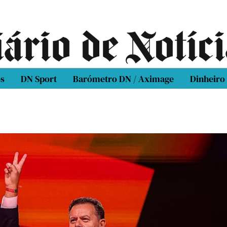
os
DN Sport
Barómetro DN / Aximage
Dinheiro