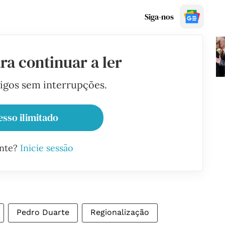
Siga-nos
ra continuar a ler
tigos sem interrupções.
esso ilimitado
ante?
Inicie sessão
Pedro Duarte
Regionalização