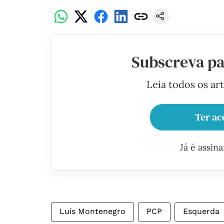
Subscreva pa
Leia todos os ar
Ter ac
Já é assin
Luís Montenegro
PCP
Esquerda