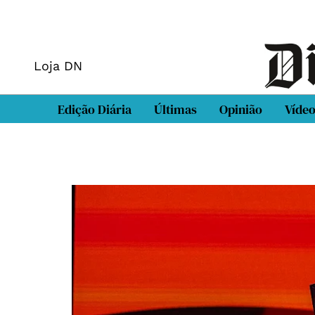
Loja DN
Edição Diária
Últimas
Opinião
Víde