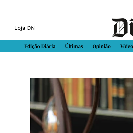
Loja DN
Edição Diária
Últimas
Opinião
Víde