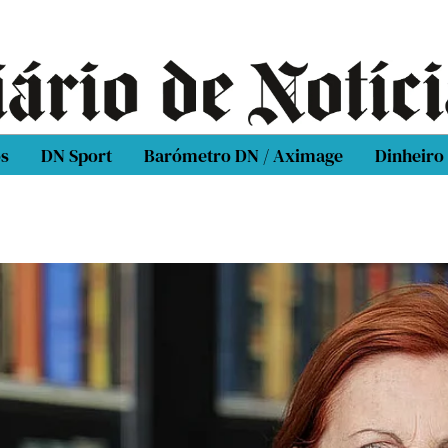
os
DN Sport
Barómetro DN / Aximage
Dinheiro