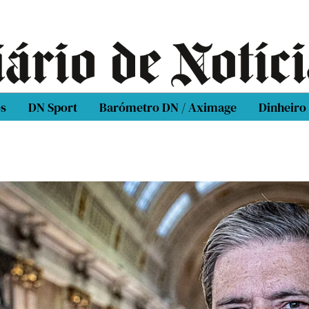
os
DN Sport
Barómetro DN / Aximage
Dinheiro