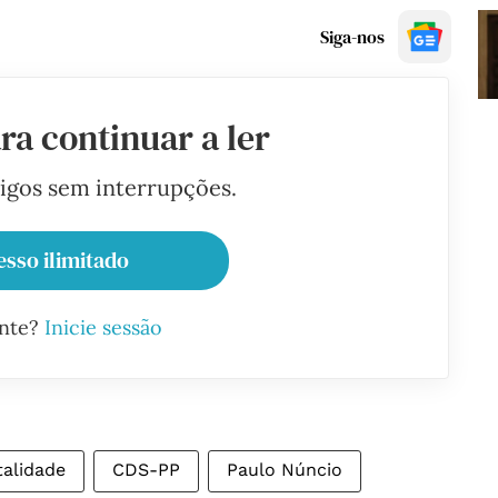
Siga-nos
ra continuar a ler
tigos sem interrupções.
esso ilimitado
ante?
Inicie sessão
talidade
CDS-PP
Paulo Núncio