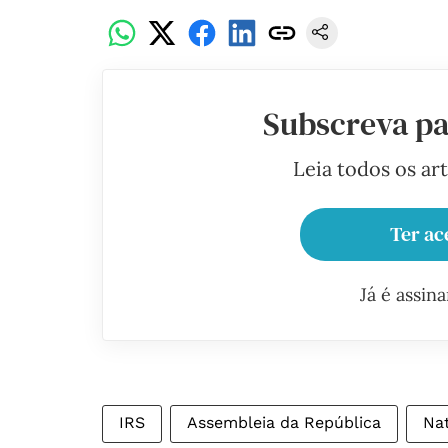
Subscreva pa
Leia todos os ar
Ter ac
Já é assin
IRS
Assembleia da República
Na