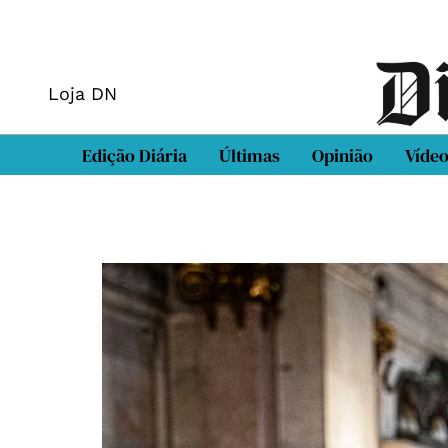
Loja DN
Edição Diária
Últimas
Opinião
Víde