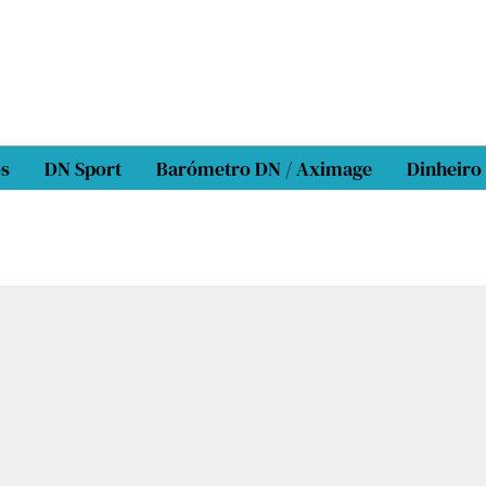
os
DN Sport
Barómetro DN / Aximage
Dinheiro