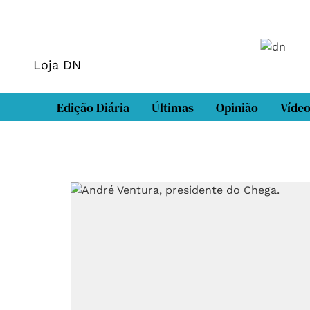
Loja DN
Edição Diária
Últimas
Opinião
Víde