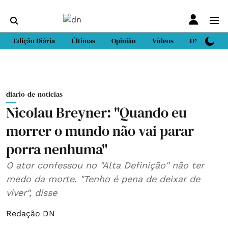
Edição Diária
Últimas
Opinião
Vídeos
DN Sport
diario-de-noticias
Nicolau Breyner: "Quando eu
morrer o mundo não vai parar
porra nenhuma"
O ator confessou no "Alta Definição" não ter
medo da morte. "Tenho é pena de deixar de
viver", disse
Redação DN