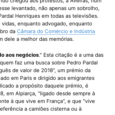
do chegou aos protestos, a Aveiras, num
esse levantado, não apenas um sobrolho,
Pardal Henriques em todas as televisões.
s vidas, enquanto advogado, enquanto
bro da
Câmara do Comércio e Indústria
am dele a melhor das memórias.
do aos negócios
." Esta citação é a uma das
a quem faz uma busca sobre Pedro Pardal
guês de valor de 2018", um prémio da
iado em Paris e dirigido aos emigrantes
icado a propósito daquele prémio, é
8, em Alpiarça, "ligado desde sempre à
nte à que vive em França", e que "vive
eferência a camiões cisterna ou à