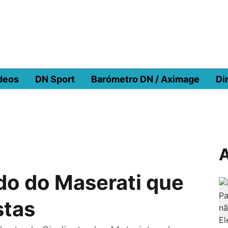
deos
DN Sport
Barómetro DN / Aximage
Di
A
o do Maserati que
istas