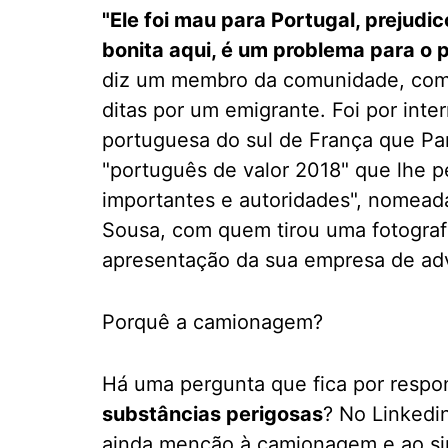
"Ele foi mau para Portugal, preju
bonita aqui, é um problema para o p
diz um membro da comunidade, com 
ditas por um emigrante. Foi por int
portuguesa do sul de França que Par
"português de valor 2018" que lhe 
importantes e autoridades", nomea
Sousa, com quem tirou uma fotograf
apresentação da sua empresa de adv
Porquê a camionagem?
Há uma pergunta que fica por respo
substâncias perigosas
? No Linkedi
ainda menção à camionagem e ao sin