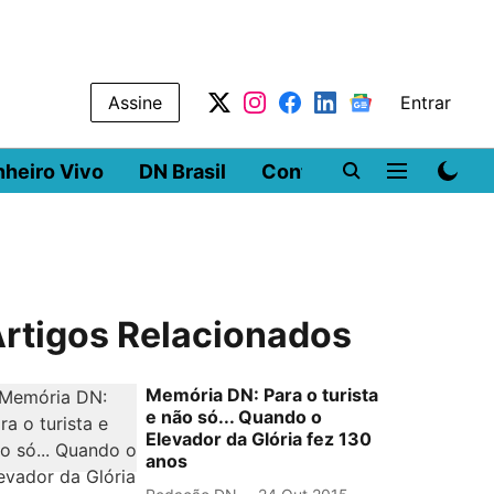
Assine
Entrar
nheiro Vivo
DN Brasil
Conferências
DN LA
rtigos Relacionados
Memória DN: Para o turista
e não só... Quando o
Elevador da Glória fez 130
anos