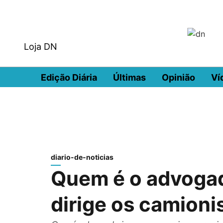
Loja DN
Edição Diária
Últimas
Opinião
Ví
diario-de-noticias
Quem é o advogad
dirige os camion