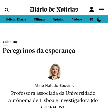
Edição Diária
Últimas
Opinião
Vídeos
DN Sport
Colunistas
Peregrinos da esperança
Aline Hall de Beuvink
Professora associada da Universidade
Autónoma de Lisboa e investigadora (do
CIDEHUS).