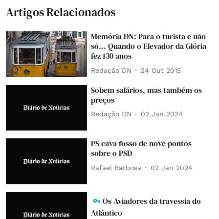
Artigos Relacionados
Memória DN: Para o turista e não
só... Quando o Elevador da Glória
fez 130 anos
Redação DN
24 Out 2015
Sobem salários, mas também os
preços
Redação DN
02 Jan 2024
PS cava fosso de nove pontos
sobre o PSD
Rafael Barbosa
02 Jan 2024
Os Aviadores da travessia do
Atlântico