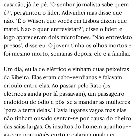
casacão, já de pé. "O senhor jornalista sabe quem
é?", perguntou o líder. Adivinhei mas disse que
não. "É o Wilson que vocês em Lisboa dizem que
matei. Não o quer entrevistar?", disse o líder, e
logo apareceram dois microfones. "Não entrevisto
presos", disse eu. O jovem tinha os olhos mortos e
foi mesmo morto, semanas depois, ele e a família.
Um dia, eu ia de elétrico e vinham duas peixeiras
da Ribeira. Elas eram cabo-verdianas e falavam
crioulo entre elas. Ao passar pelo Rato (os
elétricos ainda por lá passavam), um passageiro
endoidou de ódio e pôs-se a mandar as mulheres
"para a terra delas." Havia lugares vagos mas elas
não tinham ousado sentar-se por causa do cheiro
das saias largas. Os insultos do homem apanhou--
as com português curto e calaram qualquer