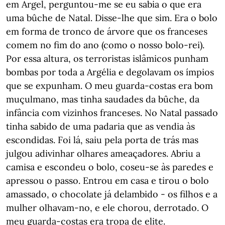
em Argel, perguntou-me se eu sabia o que era
uma bûche de Natal. Disse-lhe que sim. Era o bolo
em forma de tronco de árvore que os franceses
comem no fim do ano (como o nosso bolo-rei).
Por essa altura, os terroristas islâmicos punham
bombas por toda a Argélia e degolavam os ímpios
que se expunham. O meu guarda-costas era bom
muçulmano, mas tinha saudades da bûche, da
infância com vizinhos franceses. No Natal passado
tinha sabido de uma padaria que as vendia às
escondidas. Foi lá, saiu pela porta de trás mas
julgou adivinhar olhares ameaçadores. Abriu a
camisa e escondeu o bolo, coseu-se às paredes e
apressou o passo. Entrou em casa e tirou o bolo
amassado, o chocolate já delambido - os filhos e a
mulher olhavam-no, e ele chorou, derrotado. O
meu guarda-costas era tropa de elite.