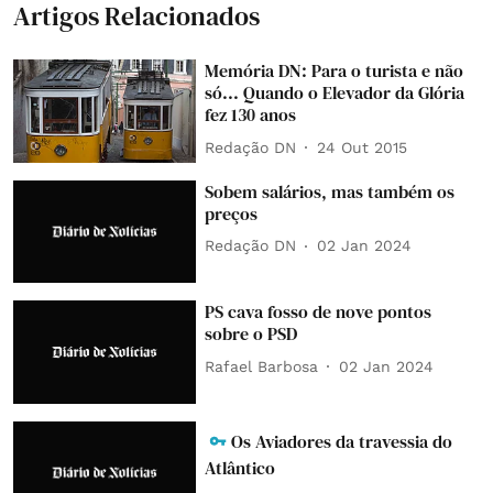
Artigos Relacionados
Memória DN: Para o turista e não
só... Quando o Elevador da Glória
fez 130 anos
Redação DN
24 Out 2015
Sobem salários, mas também os
preços
Redação DN
02 Jan 2024
PS cava fosso de nove pontos
sobre o PSD
Rafael Barbosa
02 Jan 2024
Os Aviadores da travessia do
Atlântico