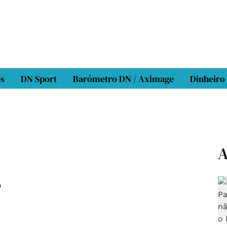
os
DN Sport
Barómetro DN / Aximage
Dinheiro
A
s