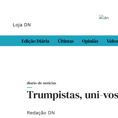
Loja DN
Edição Diária
Últimas
Opinião
Víde
diario-de-noticias
Trumpistas, uni-vo
Redação DN