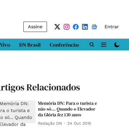
Assine
Entrar
 Vivo
DN Brasil
Conferências
DN LAB
Class
rtigos Relacionados
Memória DN: Para o turista e
não só... Quando o Elevador
da Glória fez 130 anos
Redação DN
24 Out 2015