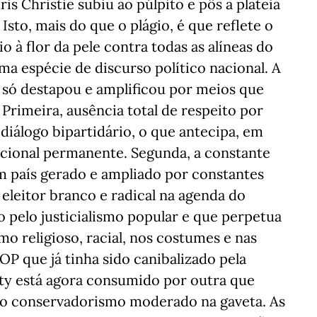
s Christie subiu ao púlpito e pôs a plateia
 Isto, mais do que o plágio, é que reflete o
 à flor da pele contra todas as alíneas do
 espécie de discurso político nacional. A
 só destapou e amplificou por meios que
Primeira, ausência total de respeito por
diálogo bipartidário, o que antecipa, em
ucional permanente. Segunda, a constante
m país gerado e ampliado por constantes
o eleitor branco e radical na agenda do
io pelo justicialismo popular e que perpetua
o religioso, racial, nos costumes e nas
OP que já tinha sido canibalizado pela
rty está agora consumido por outra que
o conservadorismo moderado na gaveta. As