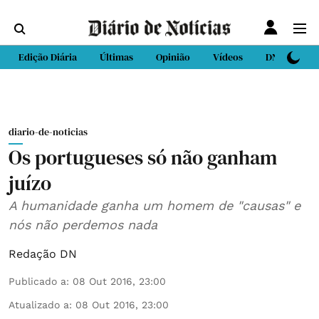
Edição Diária
Últimas
Opinião
Vídeos
DN Sport
diario-de-noticias
Os portugueses só não ganham
juízo
A humanidade ganha um homem de "causas" e
nós não perdemos nada
Redação DN
Publicado a
:
08 Out 2016, 23:00
Atualizado a
:
08 Out 2016, 23:00