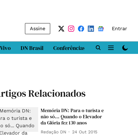
Assine
Entrar
 Vivo
DN Brasil
Conferências
DN LAB
Class
rtigos Relacionados
Memória DN: Para o turista e
não só... Quando o Elevador
da Glória fez 130 anos
Redação DN
24 Out 2015