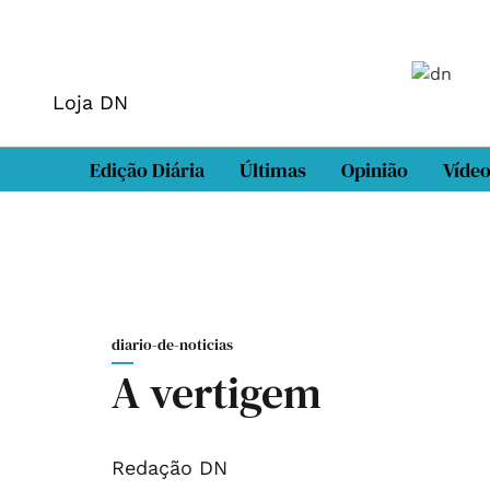
Loja DN
Edição Diária
Últimas
Opinião
Víde
diario-de-noticias
A vertigem
Redação DN