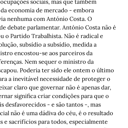
eocupações sociais, mas que também
 da economia de mercado - embora
a via nenhuma com António Costa. O
s de debate parlamentar. António Costa não é
 o Partido Trabalhista. Não é radical e
olução, subsídio a subsídio, medida a
nistro encostou-se aos parceiros da
iferenças. Nem sequer o ministro da
capou. Poderia ter sido ele ontem o último
ara a inevitável necessidade de proteger o
eixar claro que governar não é apenas dar,
rnar significa criar condições para que o
s desfavorecidos - e são tantos -, mas
al não é uma dádiva do céu, é o resultado
 e sacrifícios para todos, especialmente