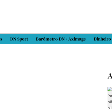
os
DN Sport
Barómetro DN / Aximage
Dinheiro
A