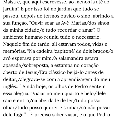
Maistre, que aqui escrevesse, ao menos ia até ao
jardim”. E por isso foi no jardim que tudo se
passou, depois de termos ouvido o sino, abrindo a
sua função. “Ouvir soar as Avé-Marias/dos sinos
da minha cidade/é tudo recordar e amar”. O
ambiente humano reuniu tudo o necessário.
Naquele fim de tarde, ali estavam todos, vidas e
memórias. “Na cadeira ‘capitonê’ de dois braços/o
avô esperava por mim/A salamandra estava
apagada/sobreposta, a estampa no coração
aberto de Jesus/Era clássico beijá-lo antes de
deitar,/alegrava-se com a aprendizagem do meu
inglês…” Ainda hoje, os olhos de Pedro sentem
essa alegria. “Viajar no meu quarto é belo/dele
saio e entro/na liberdade de ler/tudo posso
olhar/tudo posso querer e sonhar/só não posso
dele fugir”… É preciso saber viajar, e o que Pedro