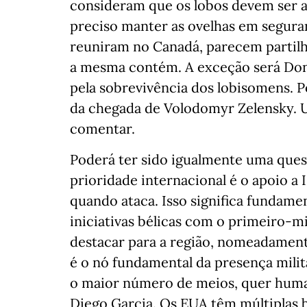
consideram que os lobos devem ser a
preciso manter as ovelhas em seguran
reuniram no Canadá, parecem partilh
a mesma contém. A exceção será Don
pela sobrevivência dos lobisomens. Po
da chegada de Volodomyr Zelensky. 
comentar.
Poderá ter sido igualmente uma ques
prioridade internacional é o apoio a I
quando ataca. Isso significa fundame
iniciativas bélicas com o primeiro-m
destacar para a região, nomeadament
é o nó fundamental da presença milit
o maior número de meios, quer human
Diego Garcia. Os EUA têm múltiplas 