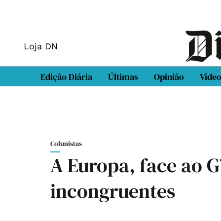
Loja DN
Edição Diária
Últimas
Opinião
Víde
Colunistas
A Europa, face ao G
incongruentes