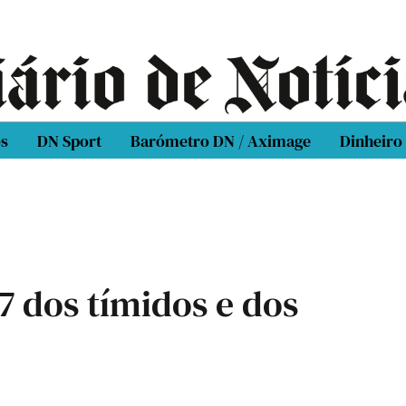
os
DN Sport
Barómetro DN / Aximage
Dinheiro
7 dos tímidos e dos