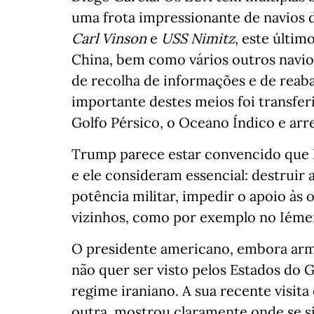
uma frota impressionante de navios d
Carl Vinson
e
USS Nimitz
, este últim
China, bem como vários outros navio
de recolha de informações e de reab
importante destes meios foi transfer
Golfo Pérsico, o Oceano Índico e arr
Trump parece estar convencido que I
e ele consideram essencial: destruir 
potência militar, impedir o apoio às
vizinhos, como por exemplo no Iéme
O presidente americano, embora armad
não quer ser visto pelos Estados do 
regime iraniano. A sua recente visita 
outra, mostrou claramente onde se si