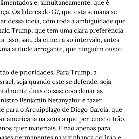
limentados e, simultaneamente, que é
ça. Os líderes do G7, que esta semana se
ar dessa ideia, com toda a ambiguidade que
ald Trump, que tem uma clara preferência
r isso, saiu da cimeira ao intervalo, antes
Uma atitude arrogante, que ninguém ousou
tão de prioridades. Para Trump, a
srael, seja quando este se defende, seja
ntalmente duas coisas: coordenar as
inistro Benjamin Netanyahu; e fazer
e para o Arquipélago de Diego Garcia, que
ar americana na zona a que pertence o Irão,
os quer materiais. E não apenas para
bases permanentes na vizinhança do Irão e