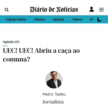
Edição Diária
Últimas
Opinião
Vídeos
DN Sport
Opinião DN
UEC! UEC! Abriu a caça ao
comuna?
Pedro Tadeu
Jornalista