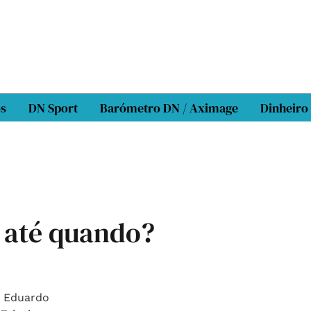
os
DN Sport
Barómetro DN / Aximage
Dinheiro
 até quando?