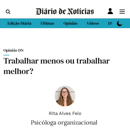
Edição Diária
Últimas
Opinião
Vídeos
DN Sport
Opinião DN
Trabalhar menos ou trabalhar
melhor?
Rita Alves Feio
Psicóloga organizacional