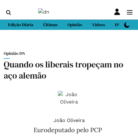
Edição Diária
Últimas
Opinião
Vídeos
DN Sport
Opinião DN
Quando os liberais tropeçam no
aço alemão
João Oliveira
Eurodeputado pelo PCP