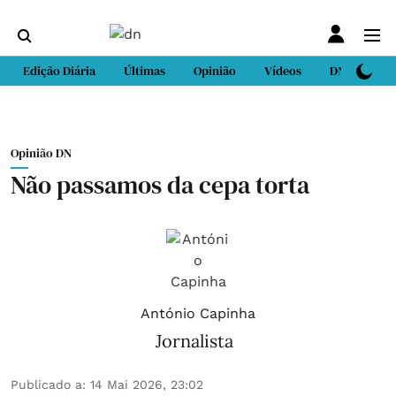
Edição Diária
Últimas
Opinião
Vídeos
DN Sport
Opinião DN
Não passamos da cepa torta
António Capinha
Jornalista
Publicado a
:
14 Mai 2026, 23:02