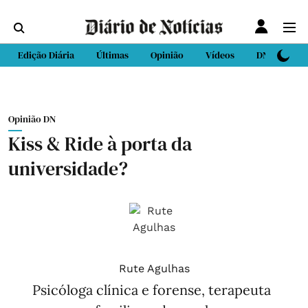
Edição Diária
Últimas
Opinião
Vídeos
DN Sport
Opinião DN
Kiss & Ride à porta da
universidade?
Rute Agulhas
Psicóloga clínica e forense, terapeuta