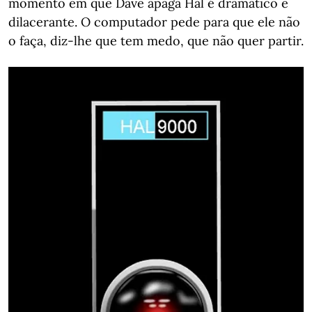
momento em que Dave apaga Hal é dramático e
dilacerante. O computador pede para que ele não
o faça, diz-lhe que tem medo, que não quer partir.