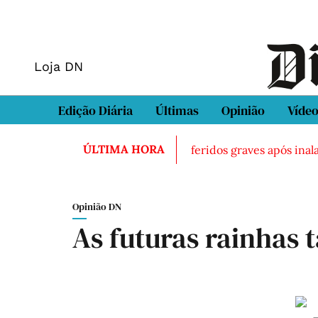
Loja DN
Edição Diária
Últimas
Opinião
Víde
ÚLTIMA HORA
ntrado morto em Sintra
Três feridos graves após inalaçã
Opinião DN
As futuras rainhas