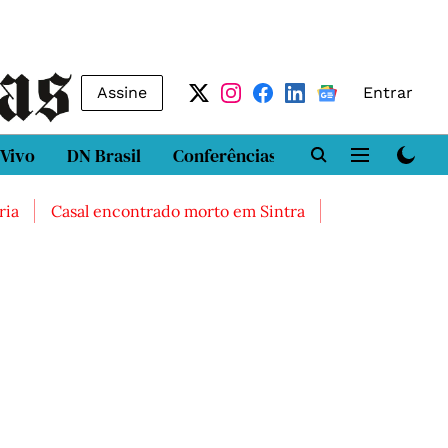
Assine
Entrar
 Vivo
DN Brasil
Conferências
DN LAB
Class
Casal encontrado morto em Sintra
Três feridos grave