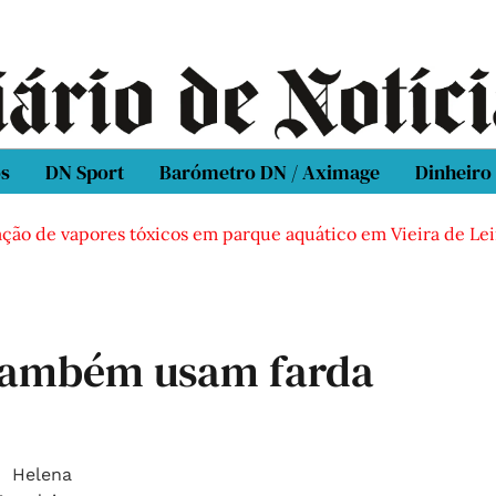
os
DN Sport
Barómetro DN / Aximage
Dinheiro
o de vapores tóxicos em parque aquático em Vieira de Leiria
 também usam farda