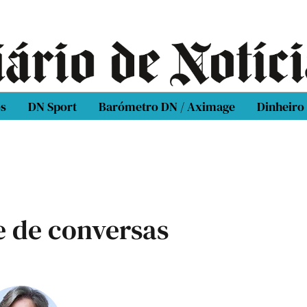
os
DN Sport
Barómetro DN / Aximage
Dinheiro
e de conversas