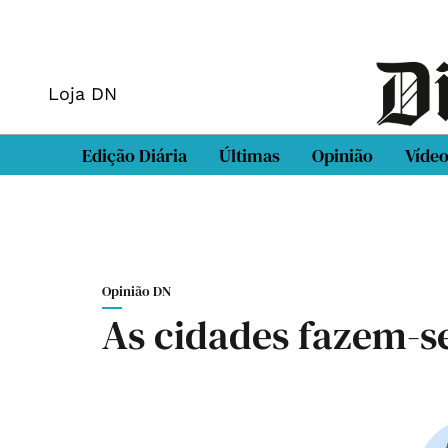
Loja DN
Edição Diária
Últimas
Opinião
Víde
Opinião DN
As cidades fazem-s