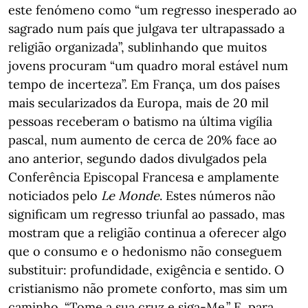
este fenómeno como “um regresso inesperado ao
sagrado num país que julgava ter ultrapassado a
religião organizada”, sublinhando que muitos
jovens procuram “um quadro moral estável num
tempo de incerteza”. Em França, um dos países
mais secularizados da Europa, mais de 20 mil
pessoas receberam o batismo na última vigília
pascal, num aumento de cerca de 20% face ao
ano anterior, segundo dados divulgados pela
Conferência Episcopal Francesa e amplamente
noticiados pelo
Le Monde
. Estes números não
significam um regresso triunfal ao passado, mas
mostram que a religião continua a oferecer algo
que o consumo e o hedonismo não conseguem
substituir: profundidade, exigência e sentido. O
cristianismo não promete conforto, mas sim um
caminho. “Tome a sua cruz e siga-Me.” E, para