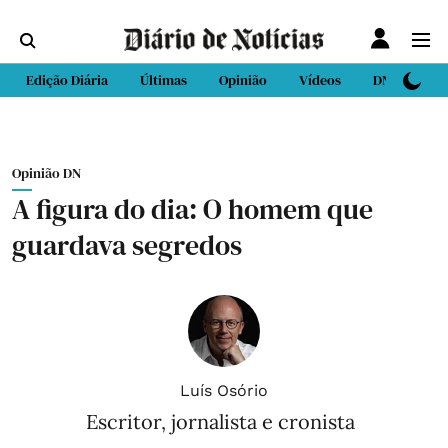
Edição Diária
Últimas
Opinião
Vídeos
DN Sport
Opinião DN
A figura do dia: O homem que
guardava segredos
Luís Osório
Escritor, jornalista e cronista