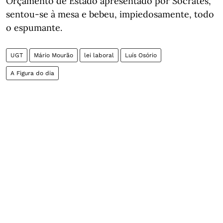
Orçamento de Estado apresentado por Sócrates,
sentou-se à mesa e bebeu, impiedosamente, todo
o espumante.
UGT
Mário Mourão
lei laboral
Luís Osório
A Figura do dia