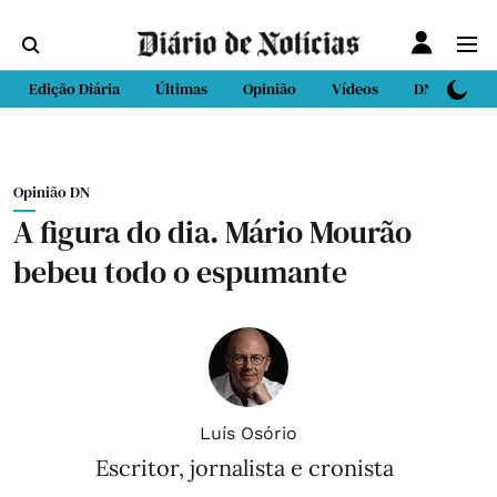
Edição Diária
Últimas
Opinião
Vídeos
DN Sport
Opinião DN
A figura do dia. Mário Mourão
bebeu todo o espumante
Luís Osório
Escritor, jornalista e cronista