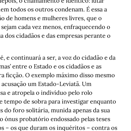
depois, o chamamento é idêntico: lutar
uem todos os outros condenam. É essa a
são de homens e mulheres livres, que o
o sejam cada vez menos, enfraquecendo o
esa dos cidadãos e das empresas perante o
é, e continuará a ser, a voz do cidadão e da
mas’ entre o Estado e os cidadãos e as
ura ficção. O exemplo máximo disso mesmo
da acusação um Estado-Leviatã. Um
a e atropela o indivíduo pelo rolo
 e tempo de sobra para investigar enquanto
s do foro solitária, munida apenas da sua
 o ónus probatório endossado pelas teses
s – os que duram os inquéritos – contra os