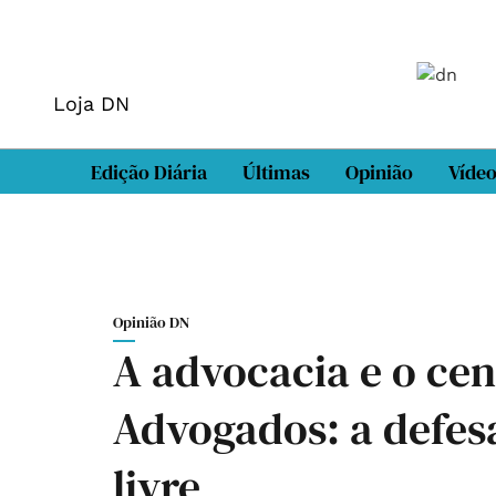
Loja DN
Edição Diária
Últimas
Opinião
Víde
Opinião DN
A advocacia e o ce
Advogados: a defesa
livre