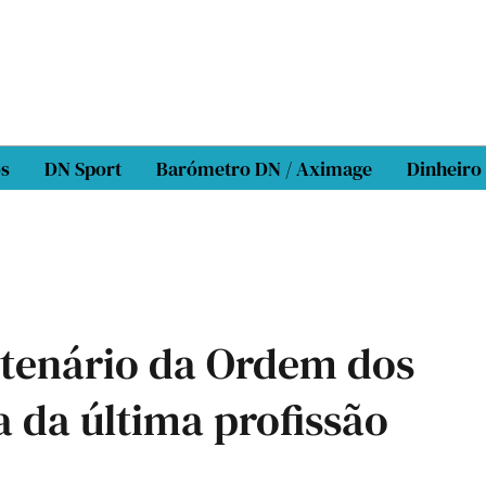
os
DN Sport
Barómetro DN / Aximage
Dinheiro
ntenário da Ordem dos
 da última profissão