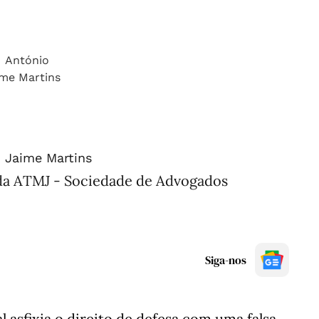
 Jaime Martins
da ATMJ - Sociedade de Advogados
Siga-nos
 asfixia o direito de defesa com uma falsa