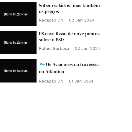
Sobem salários, mas também
os preços
Redação DN
02 Jan 2024
PS cava fosso de nove pontos
sobre o PSD
Rafael Barbosa
02 Jan 2024
Os Aviadores da travessia
do Atlântico
Redação DN
01 Jan 2024