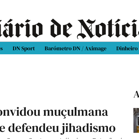
os
DN Sport
Barómetro DN / Aximage
Dinheiro
A
 convidou muçulmana
e defendeu jihadismo