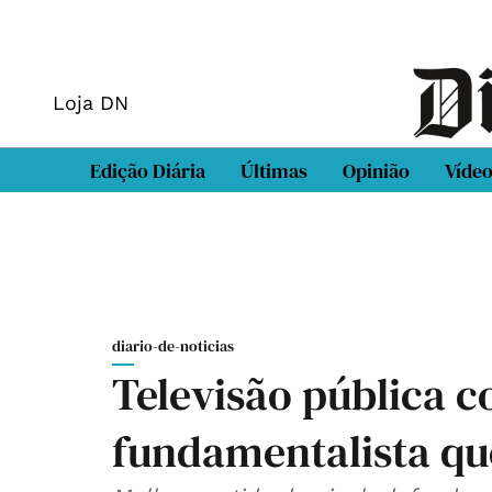
Loja DN
Edição Diária
Últimas
Opinião
Víde
diario-de-noticias
Televisão pública
fundamentalista qu