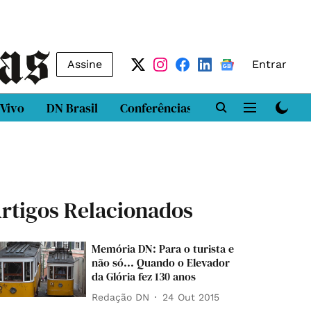
Assine
Entrar
 Vivo
DN Brasil
Conferências
DN LAB
Class
rtigos Relacionados
Memória DN: Para o turista e
não só... Quando o Elevador
da Glória fez 130 anos
Redação DN
24 Out 2015