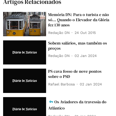
Artigos Relacionados
Memória DN: Para o turista e não
só... Quando o Elevador da Glória
fez 130 anos
Redação DN
24 Out 2015
Sobem salários, mas também os
preços
Redação DN
02 Jan 2024
PS cava fosso de nove pontos
sobre o PSD
Rafael Barbosa
02 Jan 2024
Os Aviadores da travessia do
Atlântico