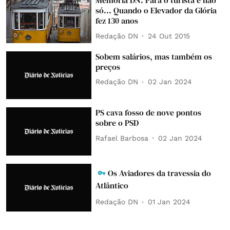
Memória DN: Para o turista e não
só... Quando o Elevador da Glória
fez 130 anos
Redação DN
24 Out 2015
Sobem salários, mas também os
preços
Redação DN
02 Jan 2024
PS cava fosso de nove pontos
sobre o PSD
Rafael Barbosa
02 Jan 2024
Os Aviadores da travessia do
Atlântico
Redação DN
01 Jan 2024