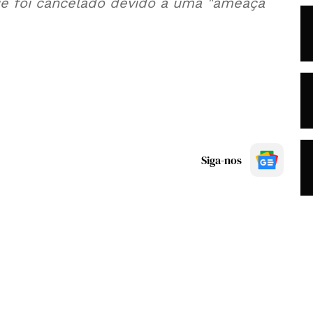
je foi cancelado devido a uma "ameaça
Siga-nos