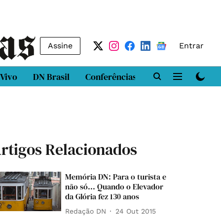
Assine
Entrar
 Vivo
DN Brasil
Conferências
DN LAB
Class
rtigos Relacionados
Memória DN: Para o turista e
não só... Quando o Elevador
da Glória fez 130 anos
Redação DN
24 Out 2015