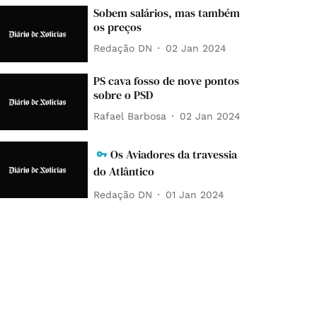
Sobem salários, mas também
os preços
Redação DN
02 Jan 2024
PS cava fosso de nove pontos
sobre o PSD
Rafael Barbosa
02 Jan 2024
Os Aviadores da travessia
do Atlântico
Redação DN
01 Jan 2024