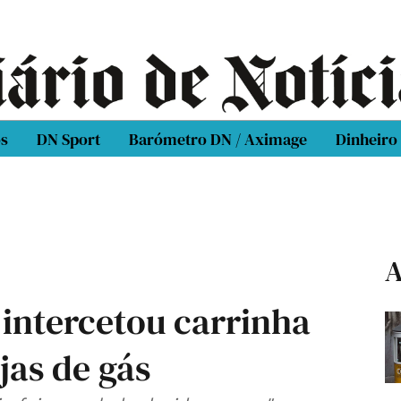
os
DN Sport
Barómetro DN / Aximage
Dinheiro
A
 intercetou carrinha
jas de gás