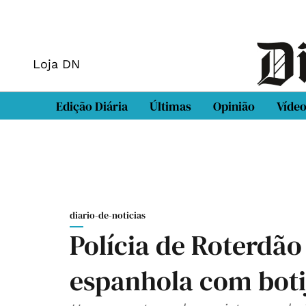
Loja DN
Edição Diária
Últimas
Opinião
Víde
diario-de-noticias
Polícia de Roterdão
espanhola com boti