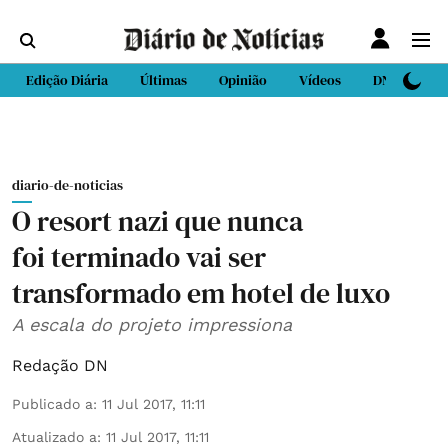
Edição Diária
Últimas
Opinião
Vídeos
DN Sport
diario-de-noticias
O resort nazi que nunca
foi terminado vai ser
transformado em hotel de luxo
A escala do projeto impressiona
Redação DN
Publicado a
:
11 Jul 2017, 11:11
Atualizado a
:
11 Jul 2017, 11:11