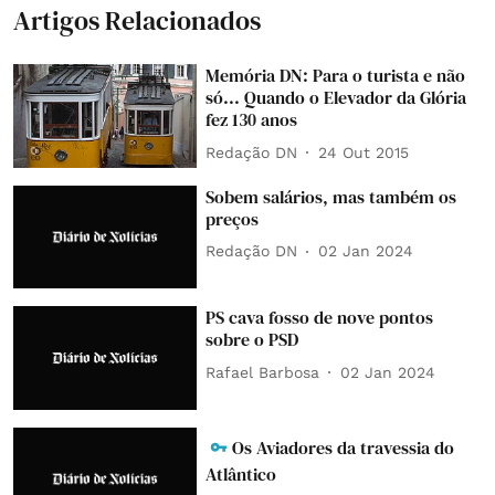
Artigos Relacionados
Memória DN: Para o turista e não
só... Quando o Elevador da Glória
fez 130 anos
Redação DN
24 Out 2015
Sobem salários, mas também os
preços
Redação DN
02 Jan 2024
PS cava fosso de nove pontos
sobre o PSD
Rafael Barbosa
02 Jan 2024
Os Aviadores da travessia do
Atlântico