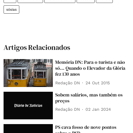
sósias
Artigos Relacionados
Memória DN: Para o turista e não
só... Quando o Elevador da Glória
fez 130 anos
Redação DN
24 Out 2015
Sobem salários, mas também os
preços
Redação DN
02 Jan 2024
PS cava fosso de nove pontos