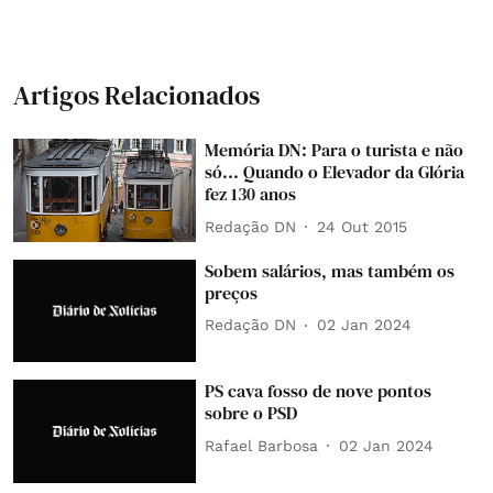
Artigos Relacionados
Memória DN: Para o turista e não
só... Quando o Elevador da Glória
fez 130 anos
Redação DN
24 Out 2015
Sobem salários, mas também os
preços
Redação DN
02 Jan 2024
PS cava fosso de nove pontos
sobre o PSD
Rafael Barbosa
02 Jan 2024