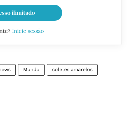
esso ilimitado
ante?
Inicie sessão
news
Mundo
coletes amarelos