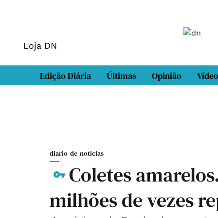
Loja DN
Edição Diária
Últimas
Opinião
Víde
diario-de-noticias
Coletes amarelos
milhões de vezes re