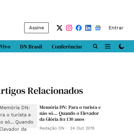
Assine
Entrar
 Vivo
DN Brasil
Conferências
DN LAB
Class
rtigos Relacionados
Memória DN: Para o turista e
não só... Quando o Elevador
da Glória fez 130 anos
Redação DN
24 Out 2015