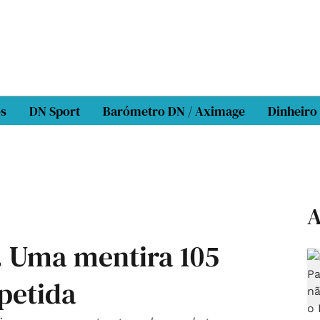
os
DN Sport
Barómetro DN / Aximage
Dinheiro
A
. Uma mentira 105
petida