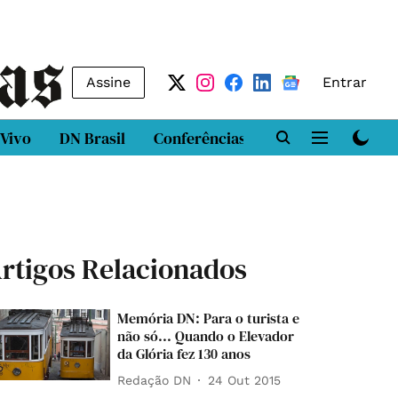
Assine
Entrar
 Vivo
DN Brasil
Conferências
DN LAB
Class
rtigos Relacionados
Memória DN: Para o turista e
não só... Quando o Elevador
da Glória fez 130 anos
Redação DN
24 Out 2015