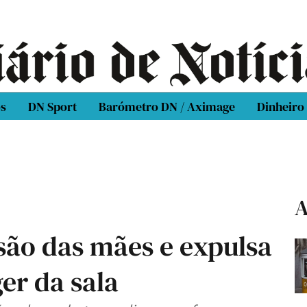
os
DN Sport
Barómetro DN / Aximage
Dinheiro
A
são das mães e expulsa
er da sala