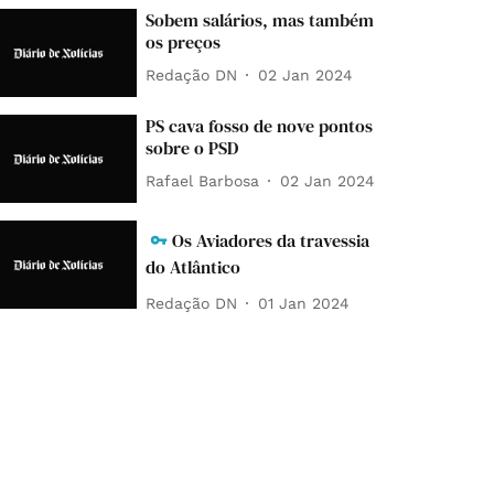
Sobem salários, mas também
os preços
Redação DN
02 Jan 2024
PS cava fosso de nove pontos
sobre o PSD
Rafael Barbosa
02 Jan 2024
Os Aviadores da travessia
do Atlântico
Redação DN
01 Jan 2024