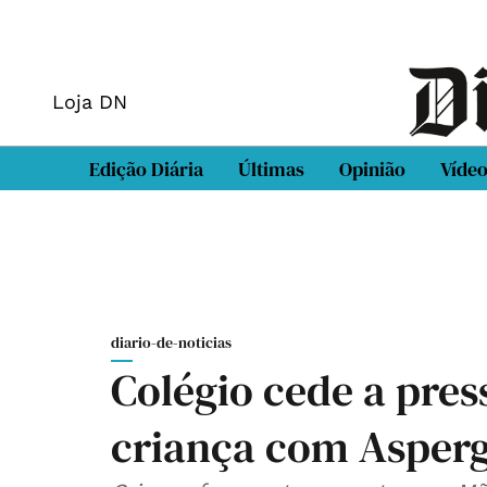
Loja DN
Edição Diária
Últimas
Opinião
Víde
diario-de-noticias
Colégio cede a pres
criança com Asperg