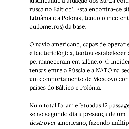
justificando a atuação dos Su-24 com
russa no Báltico". Esta encontra-se s
Lituânia e a Polónia, tendo o inciden
quilómetros) da base.
O navio americano, capaz de operar 
e bacteriológica, tentou estabelecer
permaneceram em silêncio. O incid
tensas entre a Rússia e a NATO na se
um comportamento de Moscovo cons
países do Báltico e Polónia.
Num total foram efetuadas 12 passage
se no segundo dia a presença de um 
destroyer
americano, fazendo múltipl