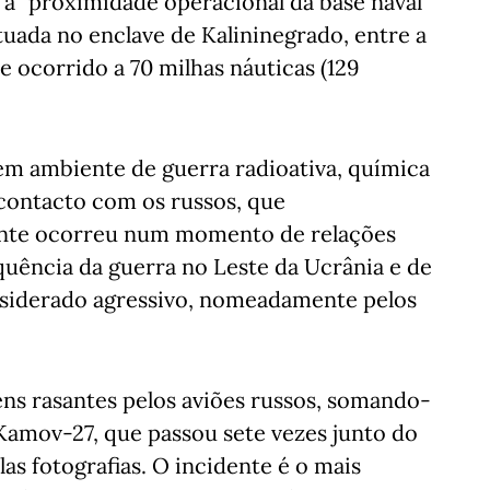
 a "proximidade operacional da base naval
ituada no enclave de Kalininegrado, entre a
te ocorrido a 70 milhas náuticas (129
em ambiente de guerra radioativa, química
 contacto com os russos, que
ente ocorreu num momento de relações
quência da guerra no Leste da Ucrânia e de
iderado agressivo, nomeadamente pelos
ns rasantes pelos aviões russos, somando-
Kamov-27, que passou sete vezes junto do
as fotografias. O incidente é o mais