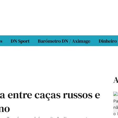
os
DN Sport
Barómetro DN / Aximage
Dinheiro
A
a entre caças russos e
ano