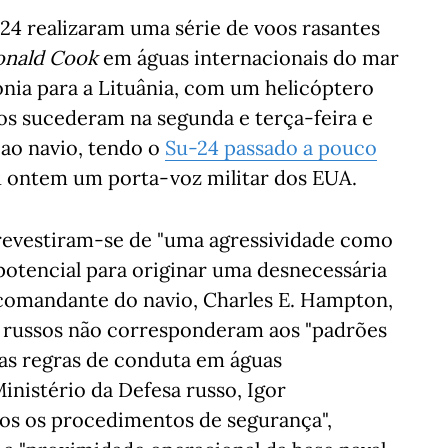
4 realizaram uma série de voos rasantes
onald Cook
em águas internacionais do mar
ónia para a Lituânia, com um helicóptero
os sucederam na segunda e terça-feira e
 ao navio, tendo o
Su-24 passado a pouco
u ontem um porta-voz militar dos EUA.
 revestiram-se de "uma agressividade como
potencial para originar uma desnecessária
o comandante do navio, Charles E. Hampton,
s russos não corresponderam aos "padrões
 as regras de conduta em águas
inistério da Defesa russo, Igor
os os procedimentos de segurança",