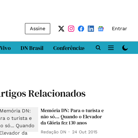
Assine
Entrar
 Vivo
DN Brasil
Conferências
DN LAB
Class
rtigos Relacionados
Memória DN: Para o turista e
não só... Quando o Elevador
da Glória fez 130 anos
Redação DN
24 Out 2015