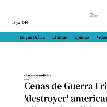
Loja DN
Edição Diária
Últimas
Opinião
Víde
diario-de-noticias
Cenas de Guerra Fri
'destroyer' americ