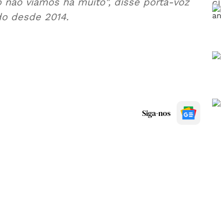
 não víamos há muito", disse porta-voz
do desde 2014.
Siga-nos