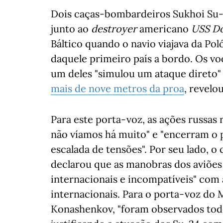
Dois caças-bombardeiros Sukhoi Su-2
junto ao
destroyer
americano
USS D
Báltico quando o navio viajava da Pol
daquele primeiro país a bordo. Os vo
um deles "simulou um ataque direto"
mais de nove metros da proa
, revelo
Para este porta-voz, as ações russas
não víamos há muito" e "encerram o 
escalada de tensões". Por seu lado, 
declarou que as manobras dos aviõe
internacionais e incompatíveis" com
internacionais. Para o porta-voz do M
Konashenkov, "foram observados tod