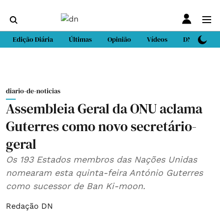
Edição Diária
Últimas
Opinião
Vídeos
DN Sport
diario-de-noticias
Assembleia Geral da ONU aclama
Guterres como novo secretário-
geral
Os 193 Estados membros das Nações Unidas
nomearam esta quinta-feira António Guterres
como sucessor de Ban Ki-moon.
Redação DN