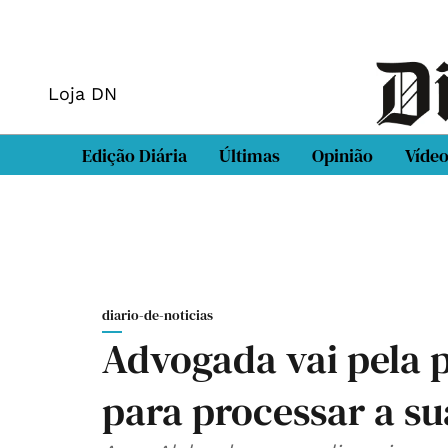
Loja DN
Edição Diária
Últimas
Opinião
Víde
diario-de-noticias
Advogada vai pela p
para processar a su