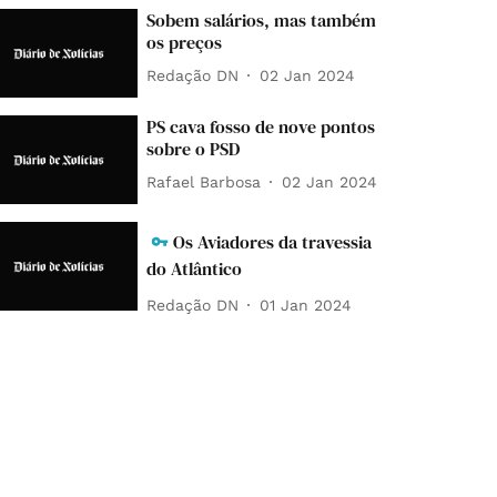
Sobem salários, mas também
os preços
Redação DN
02 Jan 2024
PS cava fosso de nove pontos
sobre o PSD
Rafael Barbosa
02 Jan 2024
Os Aviadores da travessia
do Atlântico
Redação DN
01 Jan 2024