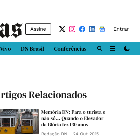
Assine
Entrar
 Vivo
DN Brasil
Conferências
DN LAB
Class
rtigos Relacionados
Memória DN: Para o turista e
não só... Quando o Elevador
da Glória fez 130 anos
Redação DN
24 Out 2015