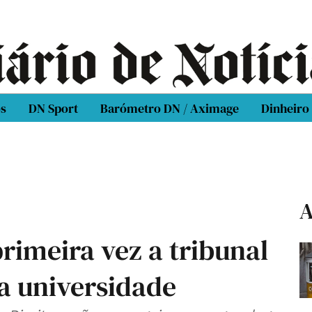
os
DN Sport
Barómetro DN / Aximage
Dinheiro
A
rimeira vez a tribunal
a universidade