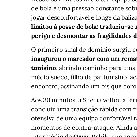
de bola e uma pressão constante sobr
jogar desconfortável e longe da baliz
limitou à posse de bola: traduziu-se
perigo e desmontar as fragilidades d
O primeiro sinal de domínio surgiu 
inaugurou o marcador com um remat
tunisino
, abrindo caminho para uma 
médio sueco, filho de pai tunisino, a
encontro, assinando um bis que cor
Aos 30 minutos, a Suécia voltou a fer
concluiu uma transição rápida com fr
ofensiva de uma equipa confortável
momentos de contra-ataque. Ainda ant
intermédio de
Omar Rekik
, que apr