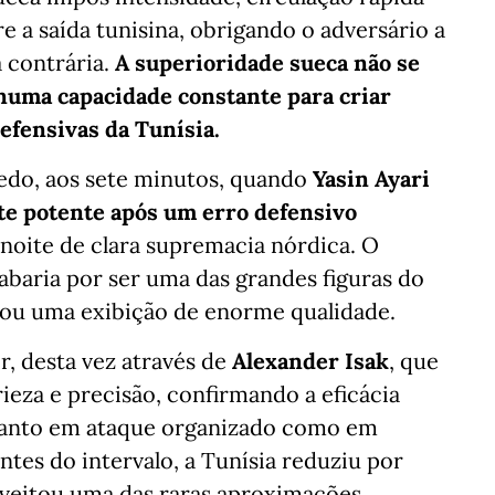
e a saída tunisina, obrigando o adversário a
a contrária.
A superioridade sueca não se
 numa capacidade constante para criar
efensivas da Tunísia.
cedo, aos sete minutos, quando
Yasin Ayari
e potente após um erro defensivo
noite de clara supremacia nórdica. O
cabaria por ser uma das grandes figuras do
oou uma exibição de enorme qualidade.
ir, desta vez através de
Alexander Isak
, que
ieza e precisão, confirmando a eficácia
 tanto em ataque organizado como em
es do intervalo, a Tunísia reduziu por
oveitou uma das raras aproximações