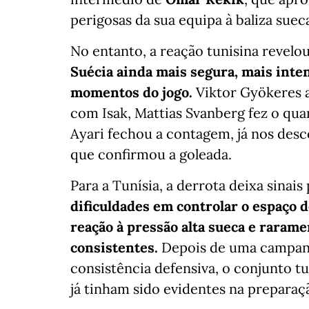
perigosas da sua equipa à baliza sue
No entanto, a reação tunisina revelo
Suécia ainda mais segura, mais inte
momentos do jogo.
Viktor Gyökeres 
com Isak, Mattias Svanberg fez o qua
Ayari fechou a contagem, já nos des
que confirmou a goleada.
Para a Tunísia, a derrota deixa sinai
dificuldades em controlar o espaço 
reação à pressão alta sueca e raram
consistentes.
Depois de uma campanh
consistência defensiva, o conjunto t
já tinham sido evidentes na preparaç