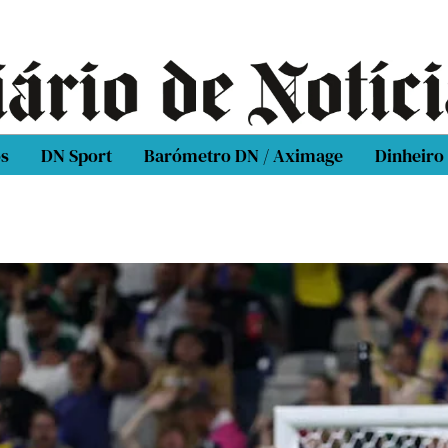
os
DN Sport
Barómetro DN / Aximage
Dinheiro