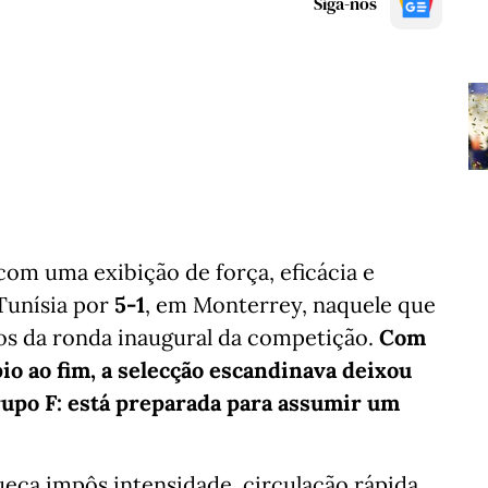
Siga-nos
om uma exibição de força, eficácia e
Tunísia por
5-1
, em Monterrey, naquele que
vos da ronda inaugural da competição.
Com
o ao fim, a selecção escandinava deixou
rupo F: está preparada para assumir um
sueca impôs intensidade, circulação rápida