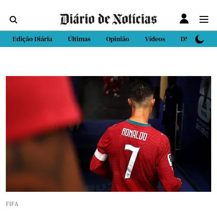
Edição Diária
Últimas
Opinião
Vídeos
DN Sport
FIFA