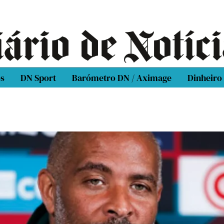
os
DN Sport
Barómetro DN / Aximage
Dinheiro