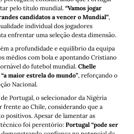
tar pelo título mundial.
“Vamos jogar
randes candidatos a vencer o Mundial”
,
qualidade individual dos jogadores
nta enfrentar uma seleção desta dimensão.
ém a profundidade e equilíbrio da equipa
dos médios com bola e apontando Cristiano
ornável do futebol mundial.
Chelle
o “a maior estrela do mundo”
, reforçando o
eção Nacional.
de Portugal, o selecionador da Nigéria
 frente ao Chile, considerando que a
o positivos. Apesar de lamentar as
 técnico foi perentório:
Portugal “pode ser
, demonstrando confiança no potencial da