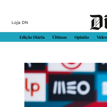
Loja DN
Edição Diária
Últimas
Opinião
Víde