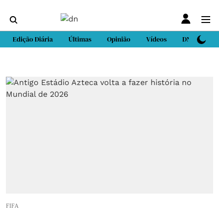
Edição Diária
Últimas
Opinião
Vídeos
DN Sport
FIFA