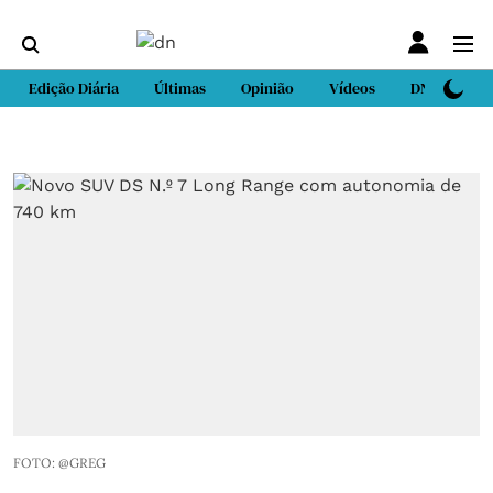
Edição Diária
Últimas
Opinião
Vídeos
DN Sport
FOTO: @GREG