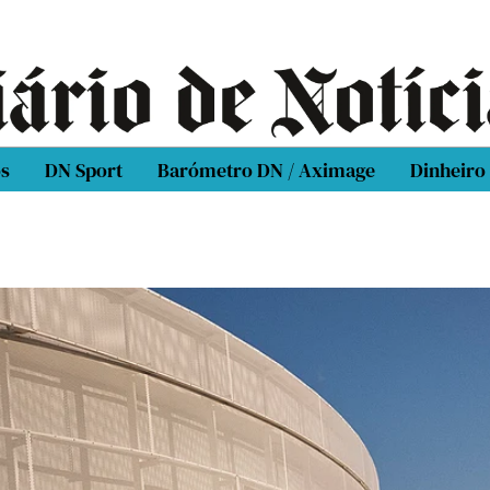
os
DN Sport
Barómetro DN / Aximage
Dinheiro