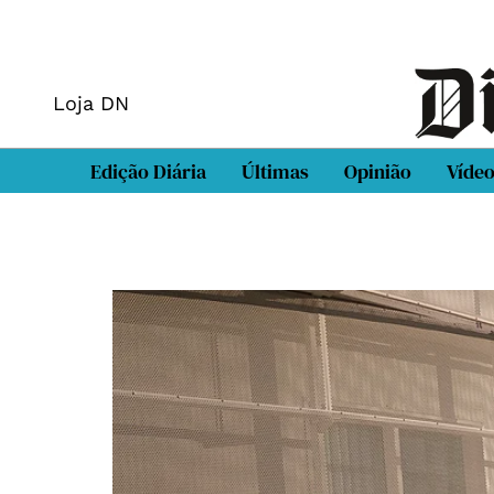
Loja DN
Edição Diária
Últimas
Opinião
Víde