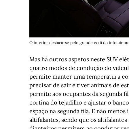
O interior destaca-se pelo grande ecrã do infotainme
Mas há outros aspetos neste SUV elé
quatro modos de condução do veículo
permite manter uma temperatura con
precisar de sair e tiver animais de e
permite aos ocupantes da segunda fil
cortina do tejadilho e ajustar o banc
espaço na segunda fila. E não menos 
altifalantes, sendo que os altifalant
dianteiros permitem ao condutor rea