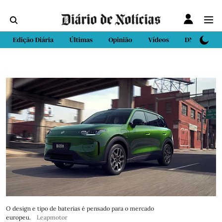
Edição Diária
Últimas
Opinião
Vídeos
DN Sport
O design e tipo de baterias é pensado para o mercado
europeu.
Leapmotor