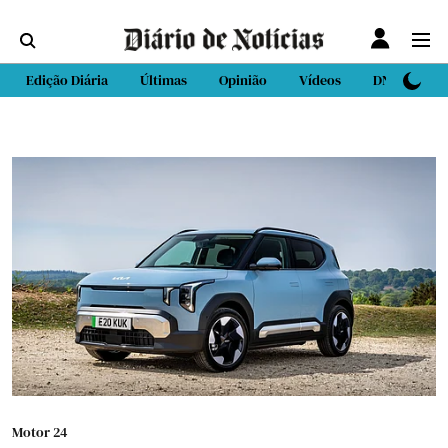
Edição Diária
Últimas
Opinião
Vídeos
DN Sport
Motor 24