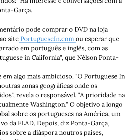
Unidos: "Há interesse e conversações com a
Ponta-Garça.
umentário pode comprar o DVD na loja
ao site
PortugueseIn.com
ou esperar que
arrado em português e inglês, com as
tuguese in California", que Nélson Ponta-
e em algo mais ambicioso. "O Portuguese In
noutras zonas geográficas onde os
os", revela o responsável. "A prioridade na
tualmente Washington." O objetivo a longo
obal sobre os portugueses na América, um
ivo da FLAD. Depois, diz Ponta-Garça,
os sobre a diáspora noutros países,