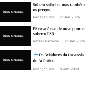
Sobem salários, mas também
os preços
Redação DN
02 Jan 2024
PS cava fosso de nove pontos
sobre o PSD
Rafael Barbosa
02 Jan 2024
Os Aviadores da travessia
do Atlântico
Redação DN
01 Jan 2024