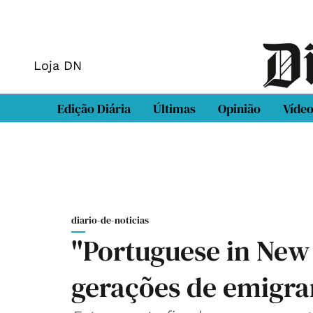
Loja DN
Edição Diária
Últimas
Opinião
Víde
diario-de-noticias
"Portuguese in New
gerações de emigra