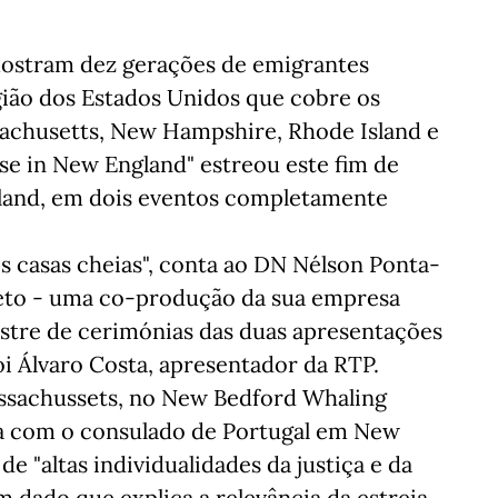
mostram dez gerações de emigrantes
gião dos Estados Unidos que cobre os
achusetts, New Hampshire, Rhode Island e
e in New England" estreou este fim de
land, em dois eventos completamente
os casas cheias", conta ao DN Nélson Ponta-
jeto - uma co-produção da sua empresa
estre de cerimónias das duas apresentações
i Álvaro Costa, apresentador da RTP.
ssachussets, no New Bedford Whaling
a com o consulado de Portugal em New
 "altas individualidades da justiça e da
m dado que explica a relevância da estreia