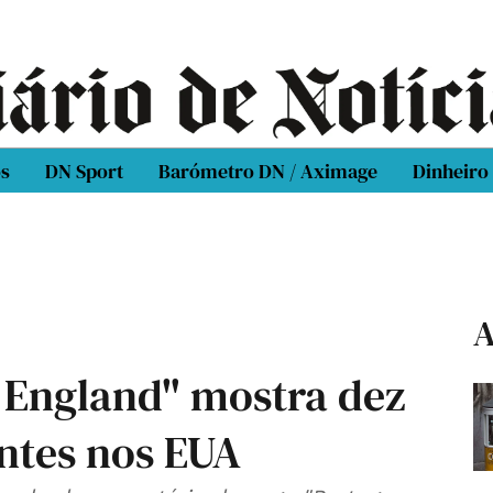
os
DN Sport
Barómetro DN / Aximage
Dinheiro
A
 England" mostra dez
ntes nos EUA