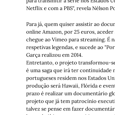
para transmitir a série nos Estados 
Netflix e com a PBS", revela Nélson 
Para já, quem quiser assistir ao doc
online Amazon, por 25 euros, aceder 
chegue ao Vimeo para streaming. É n
respetivas legendas, e sucede ao "Por
Garça realizou em 2014.
Entretanto, o projeto transformou-s
é uma saga que irá ter continuidade 
portugueses residem nos Estados Unid
produção será Hawaii, Flórida e even
prazo é realizar um documentário gl
projeto que já tem patrocínio execut
talvez se pense em fazer documentári