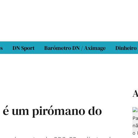
os
DN Sport
Barómetro DN / Aximage
Dinheiro
A
o é um pirómano do