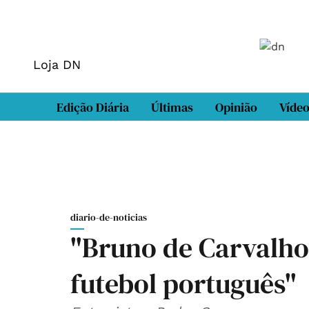
Loja DN
Edição Diária
Últimas
Opinião
Víde
diario-de-noticias
"Bruno de Carvalh
futebol português"