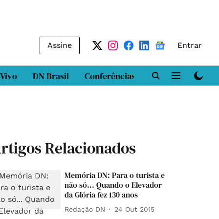
Assine
Entrar
 Vivo
DN Brasil
Conferências
DN LAB
Class
rtigos Relacionados
Memória DN: Para o turista e
não só... Quando o Elevador
da Glória fez 130 anos
Redação DN
24 Out 2015